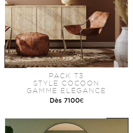
PACK T3
STYLE COCOON
GAMME ELÉGANCE
Dès
7100
€