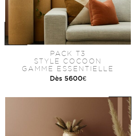
PACK T3
STYLE COCOON
GAMME ESSENTIELLE
Dès
5600
€