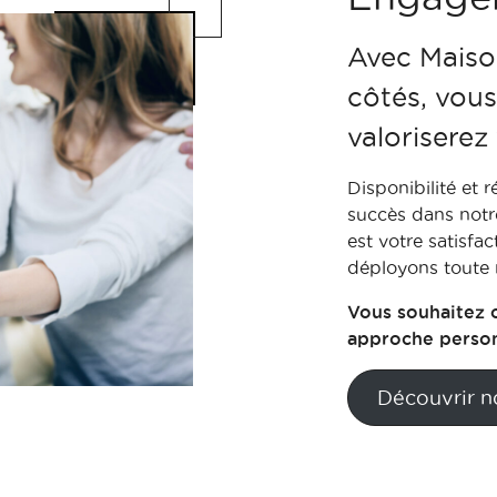
Avec Maiso
côtés, vou
valoriserez
Disponibilité et r
succès dans notre
est votre satisfa
déployons toute n
Vous souhaitez 
approche personn
Découvrir n