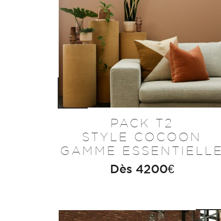
PACK T2
STYLE COCOON
GAMME ESSENTIELL
Dès
4200
€