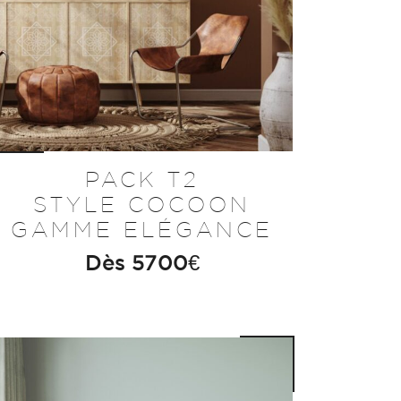
PACK T2
STYLE COCOON
GAMME ELÉGANCE
Dès
5700
€