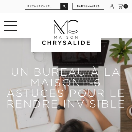
Rechercher :
PARTENAIRES
0
UN BUREAU À LA
MAISON : 6
ASTUCES POUR LE
RENDRE INVISIBLE